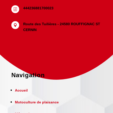
444236881700023
h
Route des Tuilières - 24580 ROUFFIGNAC ST

CERNIN
Navigation
Accueil
Motoculture de plaisance